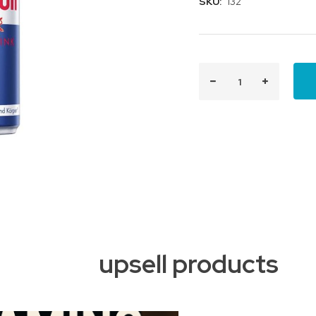
SKU:
132
upsell products