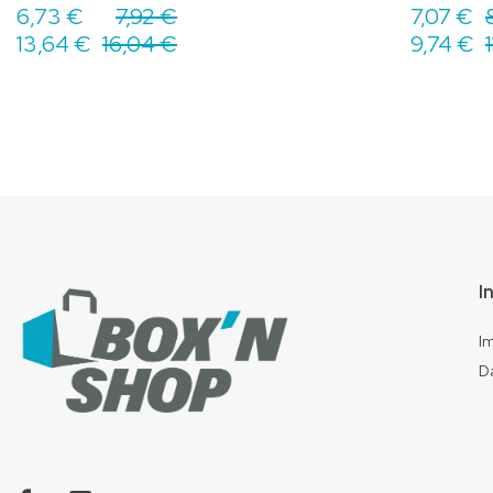
6,73 €
7,92 €
7,07 €
13,64 €
16,04 €
9,74 €
I
I
D