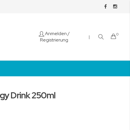
Anmelden
/
0
Cart
|
Registrierung
rgy Drink 250ml