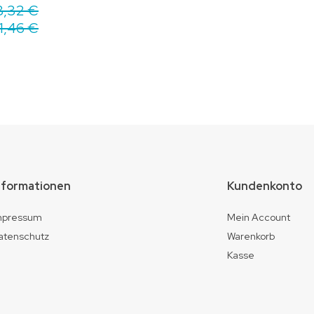
8,32 €
11,46 €
nformationen
Kundenkonto
mpressum
Mein Account
atenschutz
Warenkorb
Kasse